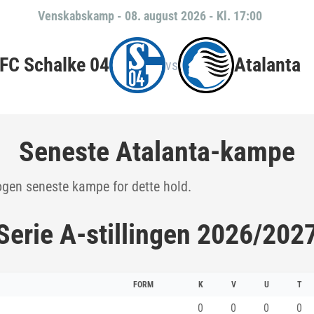
Venskabskamp
-
08. august 2026 - Kl. 17:00
FC Schalke 04
Atalanta
vs
Seneste Atalanta-kampe
ogen seneste kampe for dette hold.
Serie A-stillingen 2026/202
FORM
K
V
U
T
0
0
0
0