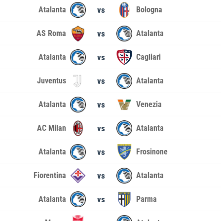
Atalanta
vs
Bologna
AS Roma
vs
Atalanta
Atalanta
vs
Cagliari
Juventus
vs
Atalanta
Atalanta
vs
Venezia
AC Milan
vs
Atalanta
Atalanta
vs
Frosinone
Fiorentina
vs
Atalanta
Atalanta
vs
Parma