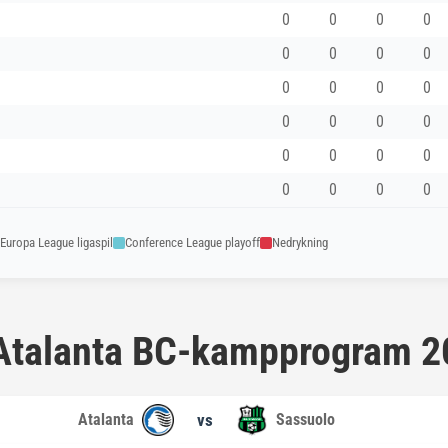
0
0
0
0
0
0
0
0
0
0
0
0
0
0
0
0
0
0
0
0
0
0
0
0
Europa League ligaspil
Conference League playoff
Nedrykning
t Atalanta BC-kampprogram 
Atalanta
vs
Sassuolo