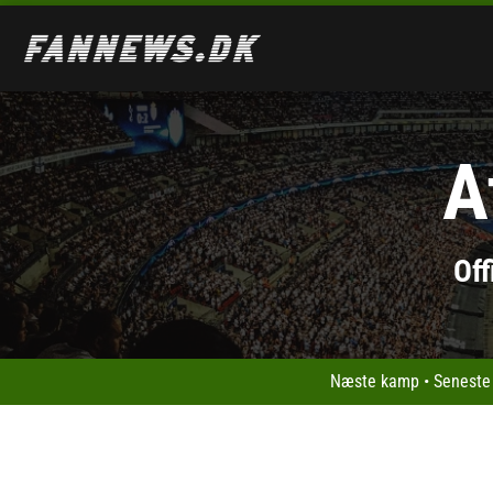
A
Of
Næste kamp
•
Seneste