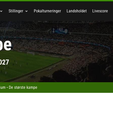
Stillinger
Pokalturneringer
Landsholdet
Livescore
pe
027
dium
•
De største kampe