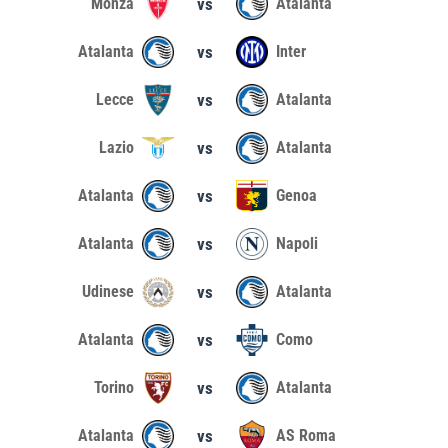
Monza
vs
Atalanta
Atalanta
vs
Inter
Lecce
vs
Atalanta
Lazio
vs
Atalanta
Atalanta
vs
Genoa
Atalanta
vs
Napoli
Udinese
vs
Atalanta
Atalanta
vs
Como
Torino
vs
Atalanta
Atalanta
vs
AS Roma