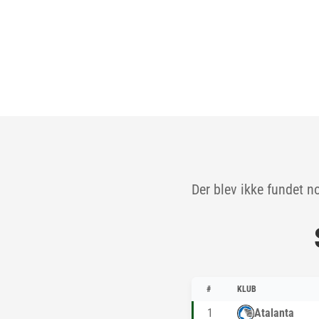
Der blev ikke fundet n
#
KLUB
1
Atalanta