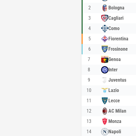
2
Bologna
3
Cagliari
4
Como
5
Fiorentina
6
Frosinone
7
Genoa
8
Inter
9
Juventus
10
Lazio
11
Lecce
12
AC Milan
13
Monza
14
Napoli