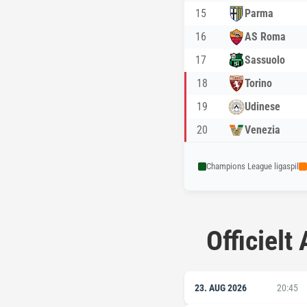
15
Parma
16
AS Roma
17
Sassuolo
18
Torino
19
Udinese
20
Venezia
Champions League ligaspil
Officiel
23. AUG 2026
20:45