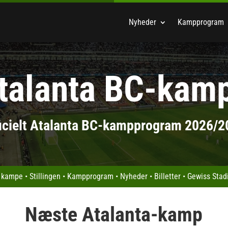
Nyheder
Kampprogram
talanta BC-kam
ficielt Atalanta BC-kampprogram 2026/2
 kampe
•
Stillingen
•
Kampprogram
•
Nyheder
•
Billetter
•
Gewiss Sta
Næste Atalanta-kamp