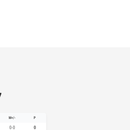
7
M+/-
P
0-0
0