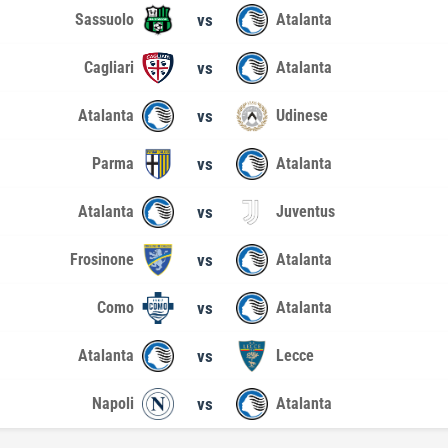
Sassuolo
vs
Atalanta
Cagliari
vs
Atalanta
Atalanta
vs
Udinese
Parma
vs
Atalanta
Atalanta
vs
Juventus
Frosinone
vs
Atalanta
Como
vs
Atalanta
Atalanta
vs
Lecce
Napoli
vs
Atalanta