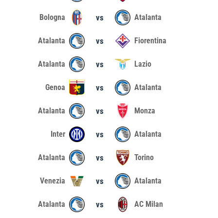
Bologna
vs
Atalanta
Atalanta
vs
Fiorentina
Atalanta
vs
Lazio
Genoa
vs
Atalanta
Atalanta
vs
Monza
Inter
vs
Atalanta
Atalanta
vs
Torino
Venezia
vs
Atalanta
Atalanta
vs
AC Milan