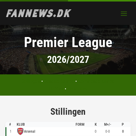
Premier League
2026/2027
Stillingen
•
Seneste kampe
•
Kommende kampe
Klubber
•
Flest titler
Stillingen
#
KLUB
FORM
K
M+/-
P
1
Arsenal
0
0-0
0