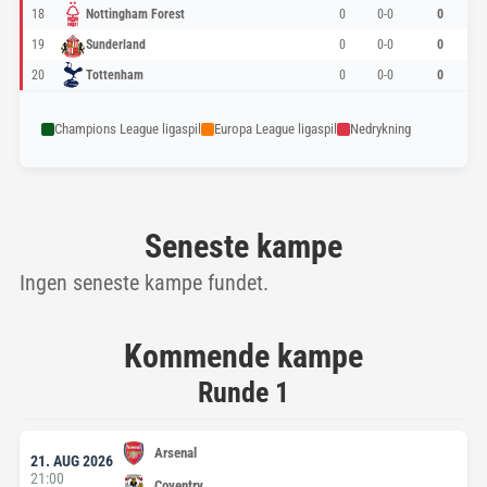
18
Nottingham Forest
0
0-0
0
19
Sunderland
0
0-0
0
20
Tottenham
0
0-0
0
Champions League ligaspil
Europa League ligaspil
Nedrykning
Seneste kampe
Ingen seneste kampe fundet.
Kommende kampe
Runde 1
Arsenal
21. AUG 2026
21:00
Coventry