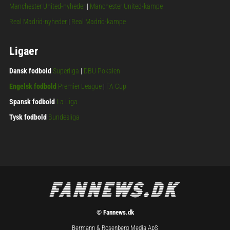
Manchester United-nyheder
|
Manchester United-kampe
Real Madrid-nyheder
|
Real Madrid-kampe
Ligaer
Dansk fodbold
Superliga
|
DBU Pokalen
Engelsk fodbold
Premier League
|
FA Cup
Spansk fodbold
La Liga
Tysk fodbold
Bundesliga
© Fannews.dk
Bermann & Rosenberg Media ApS