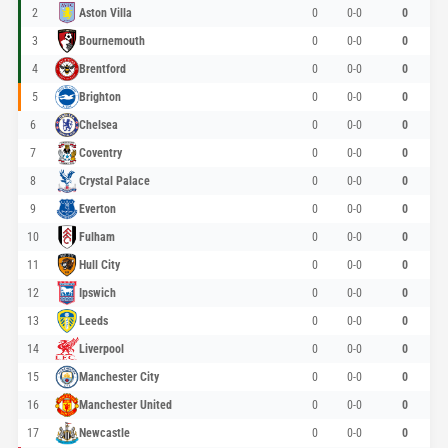
2
Aston Villa
0
0-0
0
3
Bournemouth
0
0-0
0
4
Brentford
0
0-0
0
5
Brighton
0
0-0
0
6
Chelsea
0
0-0
0
7
Coventry
0
0-0
0
8
Crystal Palace
0
0-0
0
9
Everton
0
0-0
0
10
Fulham
0
0-0
0
11
Hull City
0
0-0
0
12
Ipswich
0
0-0
0
13
Leeds
0
0-0
0
14
Liverpool
0
0-0
0
15
Manchester City
0
0-0
0
16
Manchester United
0
0-0
0
17
Newcastle
0
0-0
0