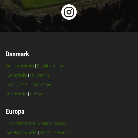

Danmark
Brøndby-nyheder
|
Brøndby-kampe
FCK-nyheder
|
FCK-kampe
FCM-nyheder
|
FCM-kampe
AGF-nyheder
|
AGF-kampe
Europa
Liverpool-nyheder
|
Liverpool-kampe
Barcelona-nyheder
|
Barcelona-kampe