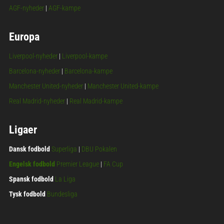
AGF-nyheder
|
AGF-kampe
Europa
Liverpool-nyheder
|
Liverpool-kampe
Barcelona-nyheder
|
Barcelona-kampe
Manchester United-nyheder
|
Manchester United-kampe
Real Madrid-nyheder
|
Real Madrid-kampe
Ligaer
Dansk fodbold
Superliga
|
DBU Pokalen
Engelsk fodbold
Premier League
|
FA Cup
Spansk fodbold
La Liga
Tysk fodbold
Bundesliga