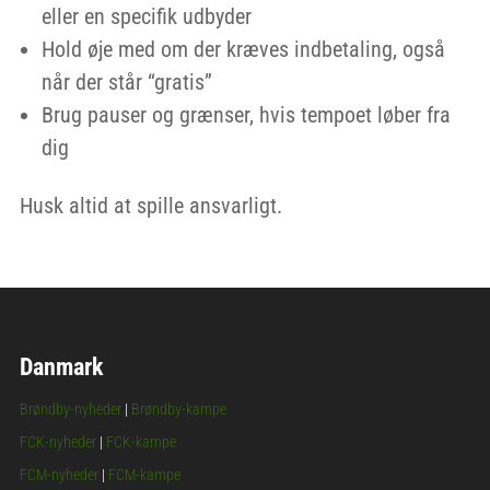
eller en specifik udbyder
Hold øje med om der kræves indbetaling, også
når der står “gratis”
Brug pauser og grænser, hvis tempoet løber fra
dig
Husk altid at spille ansvarligt.
Danmark
Brøndby-nyheder
|
Brøndby-kampe
FCK-nyheder
|
FCK-kampe
FCM-nyheder
|
FCM-kampe