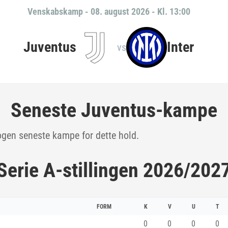
Venskabskamp
-
08. august 2026 - Kl. 13:00
Juventus
Inter
vs
Seneste Juventus-kampe
ogen seneste kampe for dette hold.
Serie A-stillingen 2026/202
FORM
K
V
U
T
0
0
0
0