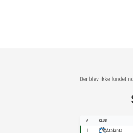
Der blev ikke fundet n
#
KLUB
1
Atalanta