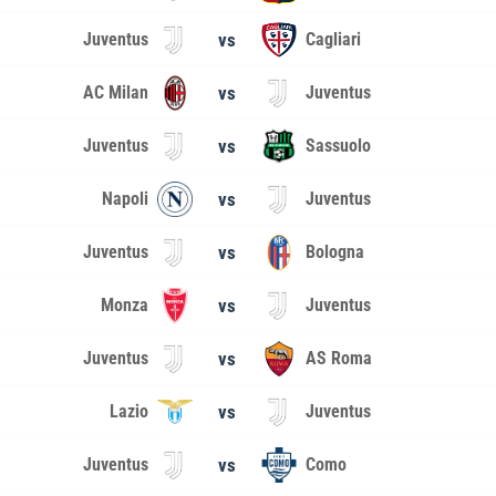
Juventus
vs
Cagliari
AC Milan
vs
Juventus
Juventus
vs
Sassuolo
Napoli
vs
Juventus
Juventus
vs
Bologna
Monza
vs
Juventus
Juventus
vs
AS Roma
Lazio
vs
Juventus
Juventus
vs
Como