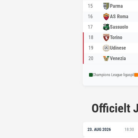
15
Parma
16
AS Roma
17
Sassuolo
18
Torino
19
Udinese
20
Venezia
Champions League ligaspil
Officiel
23. AUG 2026
18:30