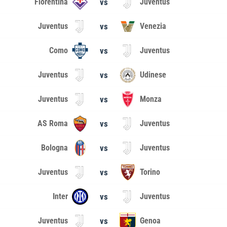
Fiorentina
vs
Juventus
Juventus
vs
Venezia
Como
vs
Juventus
Juventus
vs
Udinese
Juventus
vs
Monza
AS Roma
vs
Juventus
Bologna
vs
Juventus
Juventus
vs
Torino
Inter
vs
Juventus
Juventus
vs
Genoa