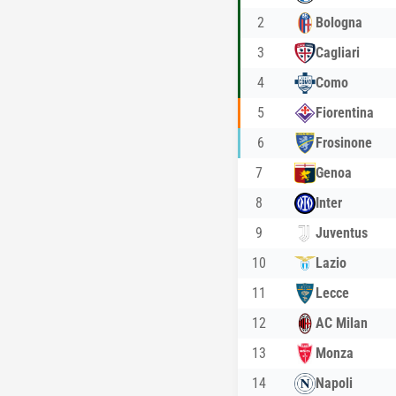
2
Bologna
3
Cagliari
4
Como
5
Fiorentina
6
Frosinone
7
Genoa
8
Inter
9
Juventus
10
Lazio
11
Lecce
12
AC Milan
13
Monza
14
Napoli