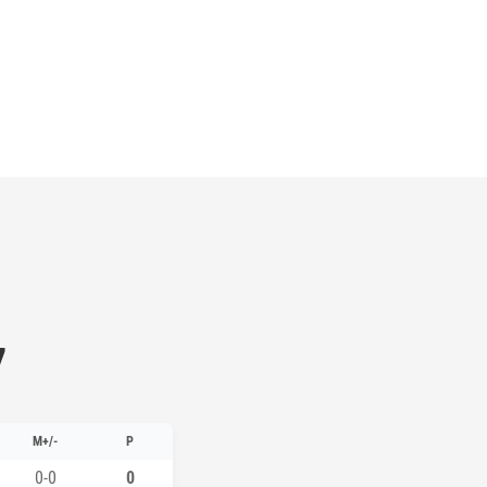
7
M+/-
P
0-0
0