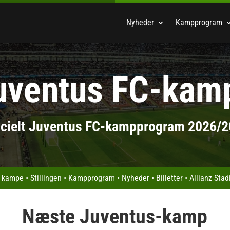
Nyheder
Kampprogram
uventus FC-kam
icielt Juventus FC-kampprogram 2026/
 kampe
•
Stillingen
•
Kampprogram
•
Nyheder
•
Billetter
•
Allianz Sta
Næste Juventus-kamp