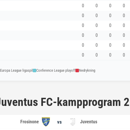
0
0
0
0
0
0
0
0
0
0
0
0
0
0
0
0
0
0
0
0
0
0
0
0
Europa League ligaspil
Conference League playoff
Nedrykning
t Juventus FC-kampprogram 
Frosinone
vs
Juventus