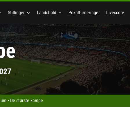
Stillinger
Landshold
Pokalturneringer
Livescore
pe
2027
dium
•
De største kampe