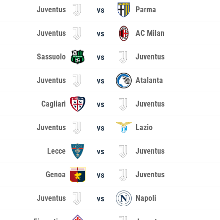
Juventus
vs
Parma
Juventus
vs
AC Milan
Sassuolo
vs
Juventus
Juventus
vs
Atalanta
Cagliari
vs
Juventus
Juventus
vs
Lazio
Lecce
vs
Juventus
Genoa
vs
Juventus
Juventus
vs
Napoli