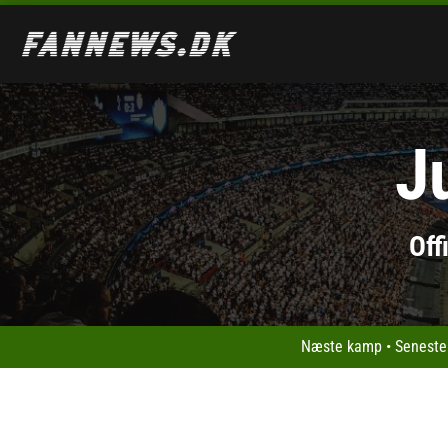
J
Off
Næste kamp
•
Seneste