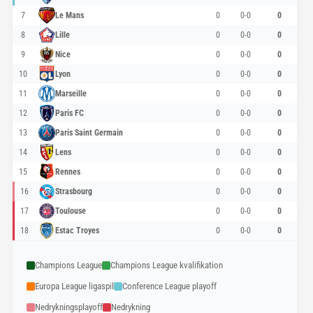
7
Le Mans
0
0-0
0
8
Lille
0
0-0
0
9
Nice
0
0-0
0
10
Lyon
0
0-0
0
11
Marseille
0
0-0
0
12
Paris FC
0
0-0
0
13
Paris Saint Germain
0
0-0
0
14
Lens
0
0-0
0
15
Rennes
0
0-0
0
16
Strasbourg
0
0-0
0
17
Toulouse
0
0-0
0
18
Estac Troyes
0
0-0
0
Champions League
Champions League kvalifikation
Europa League ligaspil
Conference League playoff
Nedrykningsplayoff
Nedrykning