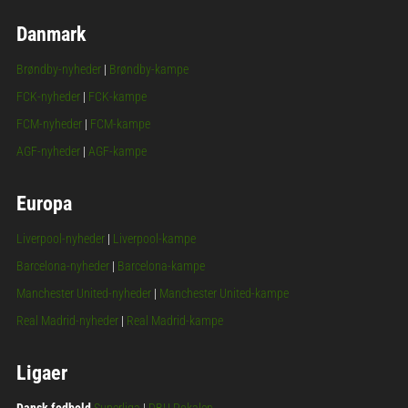
Danmark
Brøndby-nyheder
|
Brøndby-kampe
FCK-nyheder
|
FCK-kampe
FCM-nyheder
|
FCM-kampe
AGF-nyheder
|
AGF-kampe
Europa
Liverpool-nyheder
|
Liverpool-kampe
Barcelona-nyheder
|
Barcelona-kampe
Manchester United-nyheder
|
Manchester United-kampe
Real Madrid-nyheder
|
Real Madrid-kampe
Ligaer
Dansk fodbold
Superliga
|
DBU Pokalen