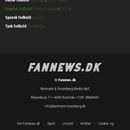
Engelsk fodbold
Premier League
|
FA Cup
Spansk fodbold
La Liga
Tysk fodbold
Bundesliga
© Fannews.dk
Bermann & Rosenberg Media ApS
Bolundsvej 11 • 4000 Roskilde • CVR: 38684531
info@bermann-rosenberg.dk
Om Fannews.dk
|
Sport
|
Livsstil
|
Artikler
|
Cookie- og