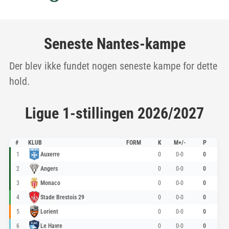
Seneste Nantes-kampe
Der blev ikke fundet nogen seneste kampe for dette
hold.
Ligue 1-stillingen 2026/2027
#
KLUB
FORM
K
M+/-
P
1
Auxerre
0
0-0
0
2
Angers
0
0-0
0
3
Monaco
0
0-0
0
4
Stade Brestois 29
0
0-0
0
5
Lorient
0
0-0
0
6
Le Havre
0
0-0
0