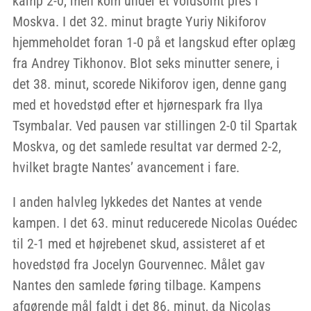
kamp 2-0, men kom under et voldsomt pres i
Moskva. I det 32. minut bragte Yuriy Nikiforov
hjemmeholdet foran 1-0 på et langskud efter oplæg
fra Andrey Tikhonov. Blot seks minutter senere, i
det 38. minut, scorede Nikiforov igen, denne gang
med et hovedstød efter et hjørnespark fra Ilya
Tsymbalar. Ved pausen var stillingen 2-0 til Spartak
Moskva, og det samlede resultat var dermed 2-2,
hvilket bragte Nantes’ avancement i fare.
I anden halvleg lykkedes det Nantes at vende
kampen. I det 63. minut reducerede Nicolas Ouédec
til 2-1 med et højrebenet skud, assisteret af et
hovedstød fra Jocelyn Gourvennec. Målet gav
Nantes den samlede føring tilbage. Kampens
afgørende mål faldt i det 86. minut, da Nicolas