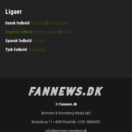
Ligaer
Dansk fodbold
Superliga
|
DBU Pokalen
Engelsk fodbold
Premier League
|
FA Cup
Spansk fodbold
La Liga
Tysk fodbold
Bundesliga
© Fannews.dk
Bermann & Rosenberg Media ApS
Bolundsvej 11 • 4000 Roskilde • CVR: 38684531
info@bermann-rosenberg.dk