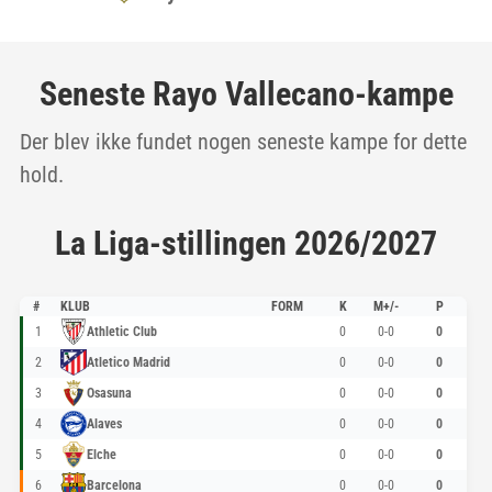
Seneste Rayo Vallecano-kampe
Der blev ikke fundet nogen seneste kampe for dette
hold.
La Liga-stillingen 2026/2027
#
KLUB
FORM
K
M+/-
P
1
Athletic Club
0
0-0
0
2
Atletico Madrid
0
0-0
0
3
Osasuna
0
0-0
0
4
Alaves
0
0-0
0
5
Elche
0
0-0
0
6
Barcelona
0
0-0
0