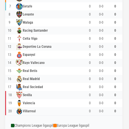
7
Getafe
0
0-0
0
8
Levante
0
0-0
0
9
Malaga
0
0-0
0
10
Racing Santander
0
0-0
0
11
Celta Vigo
0
0-0
0
12
Deportivo La Coruna
0
0-0
0
13
Espanyol
0
0-0
0
14
Rayo Vallecano
0
0-0
0
15
Real Betis
0
0-0
0
16
Real Madrid
0
0-0
0
17
Real Sociedad
0
0-0
0
18
Sevilla
0
0-0
0
19
Valencia
0
0-0
0
20
Villarreal
0
0-0
0
Champions League ligaspil
Europa League ligaspil