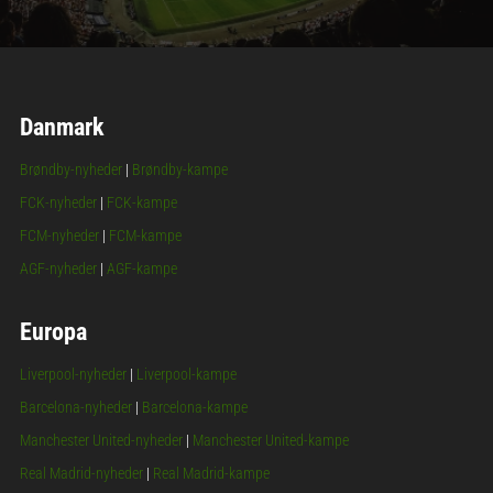
Danmark
Brøndby-nyheder
|
Brøndby-kampe
FCK-nyheder
|
FCK-kampe
FCM-nyheder
|
FCM-kampe
AGF-nyheder
|
AGF-kampe
Europa
Liverpool-nyheder
|
Liverpool-kampe
Barcelona-nyheder
|
Barcelona-kampe
Manchester United-nyheder
|
Manchester United-kampe
Real Madrid-nyheder
|
Real Madrid-kampe