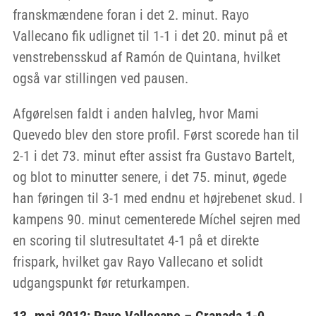
franskmændene foran i det 2. minut. Rayo
Vallecano fik udlignet til 1-1 i det 20. minut på et
venstrebensskud af Ramón de Quintana, hvilket
også var stillingen ved pausen.
Afgørelsen faldt i anden halvleg, hvor Mami
Quevedo blev den store profil. Først scorede han til
2-1 i det 73. minut efter assist fra Gustavo Bartelt,
og blot to minutter senere, i det 75. minut, øgede
han føringen til 3-1 med endnu et højrebenet skud. I
kampens 90. minut cementerede Míchel sejren med
en scoring til slutresultatet 4-1 på et direkte
frispark, hvilket gav Rayo Vallecano et solidt
udgangspunkt før returkampen.
13. maj 2012: Rayo Vallecano – Granada 1-0