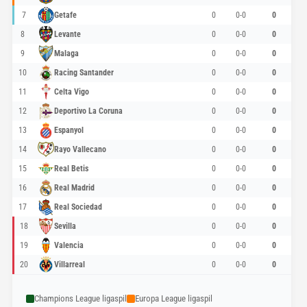
7
Getafe
0
0-0
0
8
Levante
0
0-0
0
9
Malaga
0
0-0
0
10
Racing Santander
0
0-0
0
11
Celta Vigo
0
0-0
0
12
Deportivo La Coruna
0
0-0
0
13
Espanyol
0
0-0
0
14
Rayo Vallecano
0
0-0
0
15
Real Betis
0
0-0
0
16
Real Madrid
0
0-0
0
17
Real Sociedad
0
0-0
0
18
Sevilla
0
0-0
0
19
Valencia
0
0-0
0
20
Villarreal
0
0-0
0
Champions League ligaspil
Europa League ligaspil