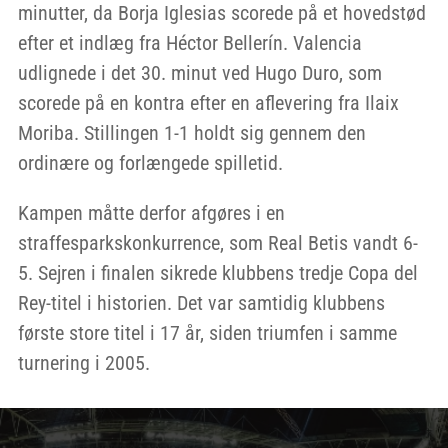
minutter, da Borja Iglesias scorede på et hovedstød
efter et indlæg fra Héctor Bellerín. Valencia
udlignede i det 30. minut ved Hugo Duro, som
scorede på en kontra efter en aflevering fra Ilaix
Moriba. Stillingen 1-1 holdt sig gennem den
ordinære og forlængede spilletid.
Kampen måtte derfor afgøres i en
straffesparkskonkurrence, som Real Betis vandt 6-
5. Sejren i finalen sikrede klubbens tredje Copa del
Rey-titel i historien. Det var samtidig klubbens
første store titel i 17 år, siden triumfen i samme
turnering i 2005.