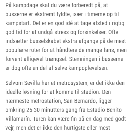
På kampdage skal du være forberedt på, at
busserne er ekstremt fyldte, især i timerne op til
kampstart. Det er en god idé at tage afsted i rigtig
god tid for at undgå stress og forsinkelser. Ofte
indsætter busselskabet ekstra afgange på de mest
populære ruter for at håndtere de mange fans, men
forvent alligevel trængsel. Stemningen i busserne
er dog ofte en del af selve kampoplevelsen.
Selvom Sevilla har et metrosystem, er det ikke den
ideelle løsning for at komme til stadion. Den
nærmeste metrostation, San Bernardo, ligger
omkring 25-30 minutters gang fra Estadio Benito
Villamarín. Turen kan være fin på en dag med godt
vejr, men det er ikke den hurtigste eller mest