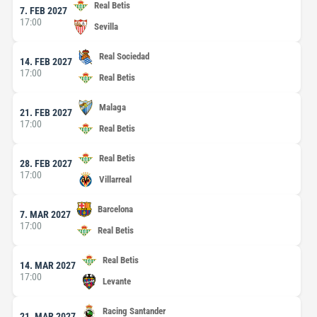
Real Betis
7. FEB 2027
17:00
Sevilla
Real Sociedad
14. FEB 2027
17:00
Real Betis
Malaga
21. FEB 2027
17:00
Real Betis
Real Betis
28. FEB 2027
17:00
Villarreal
Barcelona
7. MAR 2027
17:00
Real Betis
Real Betis
14. MAR 2027
17:00
Levante
Racing Santander
21. MAR 2027