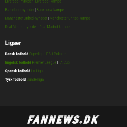
Liverpool-nyheder
|
Liverpool-kampe
Barcelona-nyheder
|
Barcelona-kampe
Manchester United-nyheder
|
Manchester United-kampe
Real Madrid-nyheder
|
Real Madrid-kampe
Ligaer
Dansk fodbold
Superliga
|
DBU Pokalen
Engelsk fodbold
Premier League
|
FA Cup
Spansk fodbold
La Liga
Tysk fodbold
Bundesliga