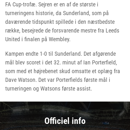
FA Cup-trofæ. Sejren er en af de største i
turneringens historie, da Sunderland, som på
daværende tidspunkt spillede i den næstbedste
række, besejrede de forsvarende mestre fra Leeds
United i finalen på Wembley.
Kampen endte 1-0 til Sunderland. Det afgørende
mål blev scoret i det 32. minut af Ian Porterfield,
som med et højrebenet skud omsatte et oplæg fra
Dave Watson. Det var Porterfields første mål i
turneringen og Watsons første assist.
Officiel info