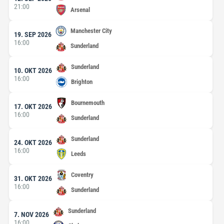
21:00
Arsenal
Manchester City
19. SEP 2026
16:00
Sunderland
Sunderland
10. OKT 2026
16:00
Brighton
Bournemouth
17. OKT 2026
16:00
Sunderland
Sunderland
24. OKT 2026
16:00
Leeds
Coventry
31. OKT 2026
16:00
Sunderland
Sunderland
7. NOV 2026
16:00