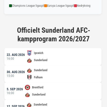
Champions League ligaspil
Europa League ligaspil
Nedrykning
Officielt Sunderland AFC-
kampprogram 2026/2027
Ipswich
22. AUG 2026
16:00
Sunderland
Sunderland
30. AUG 2026
15:00
Fulham
Brentford
5. SEP 2026
16:00
Sunderland
Sunderland
12. SEP 2026