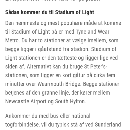
Sådan kommer du til Stadium of Light
Den nemmeste og mest populære måde at komme
til Stadium of Light på er med Tyne and Wear
Metro. Du har to stationer at vælge imellem, som
begge ligger i gåafstand fra stadion. Stadium of
Light-stationen er den tætteste og ligger lige ved
siden af. Alternativt kan du bruge St Peter’s-
stationen, som ligger en kort gåtur på cirka fem
minutter over Wearmouth Bridge. Begge stationer
betjenes af den grønne linje, der kører mellem
Newcastle Airport og South Hylton.
Ankommer du med bus eller national
togforbindelse, vil du typisk stå af ved Sunderland