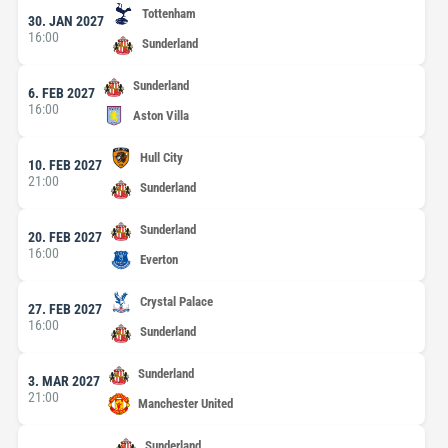
Tottenham
30. JAN 2027
16:00
Sunderland
Sunderland
6. FEB 2027
16:00
Aston Villa
Hull City
10. FEB 2027
21:00
Sunderland
Sunderland
20. FEB 2027
16:00
Everton
Crystal Palace
27. FEB 2027
16:00
Sunderland
Sunderland
3. MAR 2027
21:00
Manchester United
Sunderland