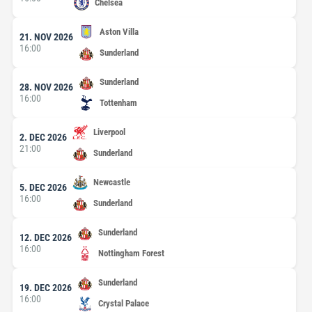
Chelsea
Aston Villa
21. NOV 2026
16:00
Sunderland
Sunderland
28. NOV 2026
16:00
Tottenham
Liverpool
2. DEC 2026
21:00
Sunderland
Newcastle
5. DEC 2026
16:00
Sunderland
Sunderland
12. DEC 2026
16:00
Nottingham Forest
Sunderland
19. DEC 2026
16:00
Crystal Palace