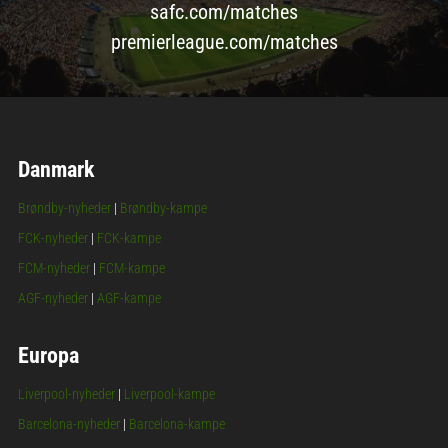
safc.com/matches
premierleague.com/matches
Danmark
Brøndby-nyheder
|
Brøndby-kampe
FCK-nyheder
|
FCK-kampe
FCM-nyheder
|
FCM-kampe
AGF-nyheder
|
AGF-kampe
Europa
Liverpool-nyheder
|
Liverpool-kampe
Barcelona-nyheder
|
Barcelona-kampe