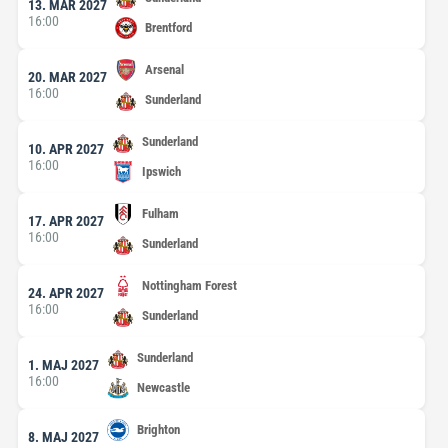
13. MAR 2027
16:00
Brentford
Arsenal
20. MAR 2027
16:00
Sunderland
Sunderland
10. APR 2027
16:00
Ipswich
Fulham
17. APR 2027
16:00
Sunderland
Nottingham Forest
24. APR 2027
16:00
Sunderland
Sunderland
1. MAJ 2027
16:00
Newcastle
Brighton
8. MAJ 2027