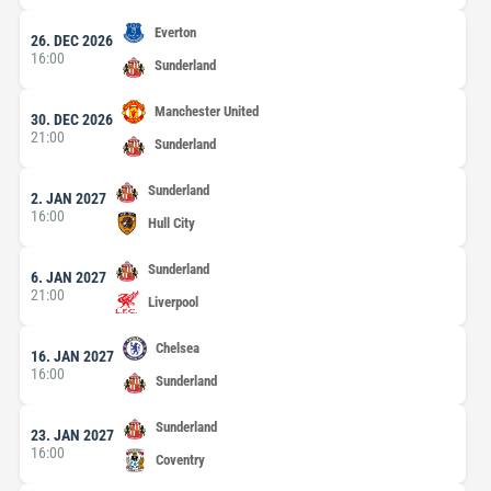
Everton
26. DEC 2026
16:00
Sunderland
Manchester United
30. DEC 2026
21:00
Sunderland
Sunderland
2. JAN 2027
16:00
Hull City
Sunderland
6. JAN 2027
21:00
Liverpool
Chelsea
16. JAN 2027
16:00
Sunderland
Sunderland
23. JAN 2027
16:00
Coventry