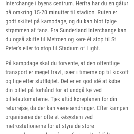
Interchange i byens centrum. Herfra har du en gåtur
på omkring 15-20 minutter til stadion. Ruten er
godt skiltet på kampdage, og du kan blot følge
strømmen af fans. Fra Sunderland Interchange kan
du også skifte til Metroen og køre ét stop til St
Peter’s eller to stop til Stadium of Light.
På kampdage skal du forvente, at den offentlige
transport er meget travl, især i timerne op til kickoff
og lige efter slutfløjtet. Det er en god idé at købe
din billet på forhånd for at undgå kø ved
billetautomaterne. Tjek altid køreplanen for din
returrejse, da der kan være ændringer. Efter kampen
organiseres der ofte et køsystem ved
metrostationerne for at styre de store