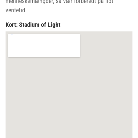
menneskemængder, så vær forberedt på lidt
ventetid.
Kort: Stadium of Light