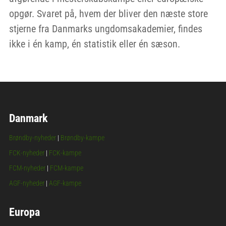
opgør. Svaret på, hvem der bliver den næste store
stjerne fra Danmarks ungdomsakademier, findes
ikke i én kamp, én statistik eller én sæson.
Danmark
Brøndby-nyheder
|
Brøndby-kampe
FCK-nyheder
|
FCK-kampe
FCM-nyheder
|
FCM-kampe
AGF-nyheder
|
AGF-kampe
Europa