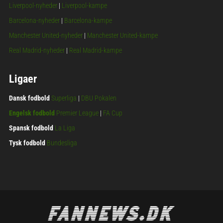
Liverpool-nyheder
|
Liverpool-kampe
Barcelona-nyheder
|
Barcelona-kampe
Manchester United-nyheder
|
Manchester United-kampe
Real Madrid-nyheder
|
Real Madrid-kampe
Ligaer
Dansk fodbold
Superliga
|
DBU Pokalen
Engelsk fodbold
Premier League
|
FA Cup
Spansk fodbold
La Liga
Tysk fodbold
Bundesliga