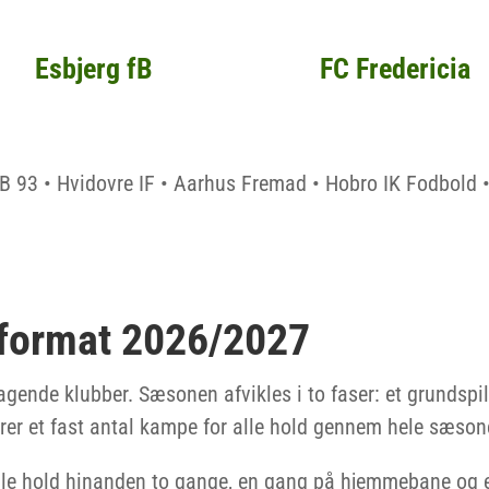
Esbjerg fB
FC Fredericia
• B 93 • Hvidovre IF • Aarhus Fremad • Hobro IK Fodbold 
format 2026/2027
tagende klubber. Sæsonen afvikles i to faser: et grundspil
ikrer et fast antal kampe for alle hold gennem hele sæson
alle hold hinanden to gange, en gang på hjemmebane og