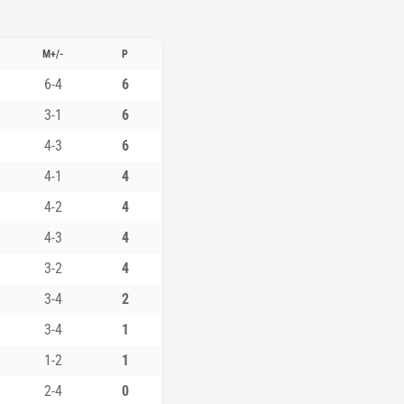
M+/-
P
6-4
6
3-1
6
4-3
6
4-1
4
4-2
4
4-3
4
3-2
4
3-4
2
3-4
1
1-2
1
2-4
0