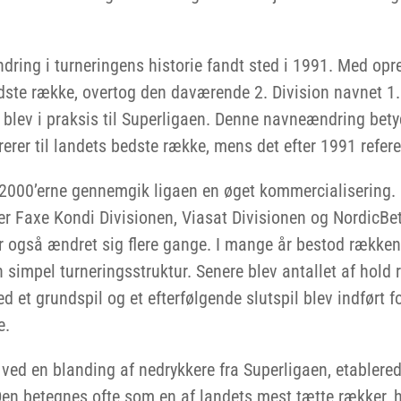
ing i turneringens historie fandt sted i 1991. Med opre
te række, overtog den daværende 2. Division navnet 1. 
n blev i praksis til Superligaen. Denne navneændring betyd
rerer til landets bedste række, mens det efter 1991 refer
000’erne gennemgik ligaen en øget kommercialisering. 
r Faxe Kondi Divisionen, Viasat Divisionen og NordicBet
r også ændret sig flere gange. I mange år bestod rækken
 simpel turneringsstruktur. Senere blev antallet af hold r
et grundspil og et efterfølgende slutspil blev indført fo
e.
ved en blanding af nedrykkere fra Superligaen, etablere
Den betegnes ofte som en af landets mest tætte rækker, 