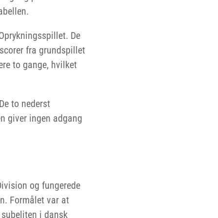
abellen.
 Oprykningsspillet. De
scorer fra grundspillet
ere to gange, hvilket
 De to nederst
gen giver ingen adgang
ivision og fungerede
n. Formålet var at
 subeliten i dansk