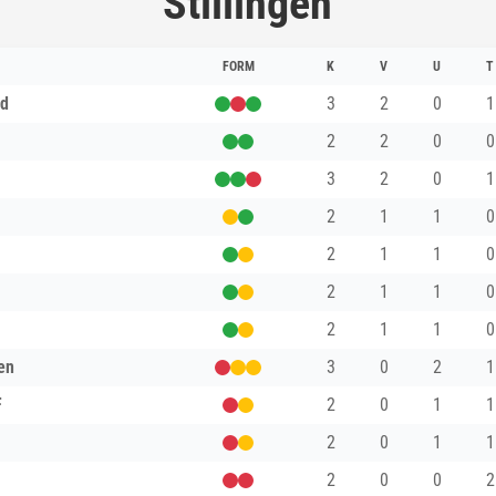
Stillingen
FORM
K
V
U
T
ad
3
2
0
1
2
2
0
0
3
2
0
1
2
1
1
0
2
1
1
0
2
1
1
0
2
1
1
0
en
3
0
2
1
F
2
0
1
1
2
0
1
1
2
0
0
2