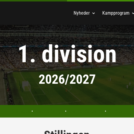
Nyheder
Kampprogram
1. division
2026/2027
Stillingen
•
Seneste kampe
•
Kommende kampe
•
Klubber