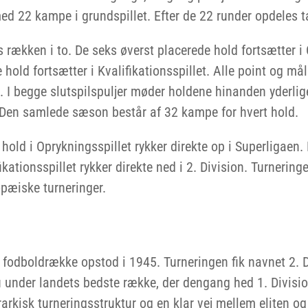
med 22 kampe i grundspillet. Efter de 22 runder opdeles t
s rækken i to. De seks øverst placerede hold fortsætter i
hold fortsætter i Kvalifikationsspillet. Alle point og mål
et. I begge slutspilspuljer møder holdene hinanden yderlig
. Den samlede sæson består af 32 kampe for hvert hold.
hold i Oprykningsspillet rykker direkte op i Superligaen.
ikationsspillet rykker direkte ned i 2. Division. Turnerin
ropæiske turneringer.
odboldrække opstod i 1945. Turneringen fik navnet 2. D
 under landets bedste række, der dengang hed 1. Divisio
rarkisk turneringsstruktur og en klar vej mellem eliten og