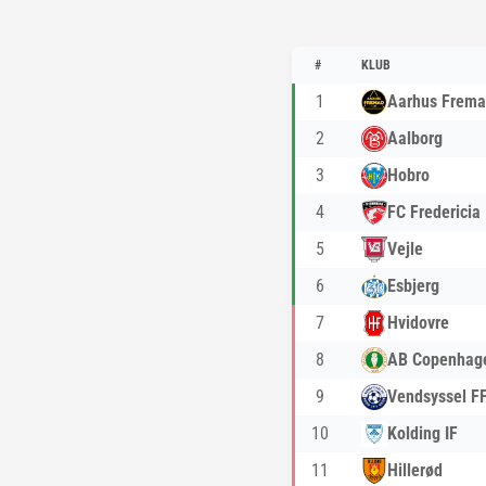
#
KLUB
1
Aarhus Frem
2
Aalborg
3
Hobro
4
FC Fredericia
5
Vejle
6
Esbjerg
7
Hvidovre
8
AB Copenhag
9
Vendsyssel F
10
Kolding IF
11
Hillerød