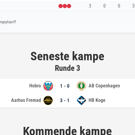
3
0
0
3
ngsplayoff
Seneste kampe
Runde 3
Hobro
1 - 0
AB Copenhagen
Aarhus Fremad
3 - 1
HB Koge
Kommende kampe