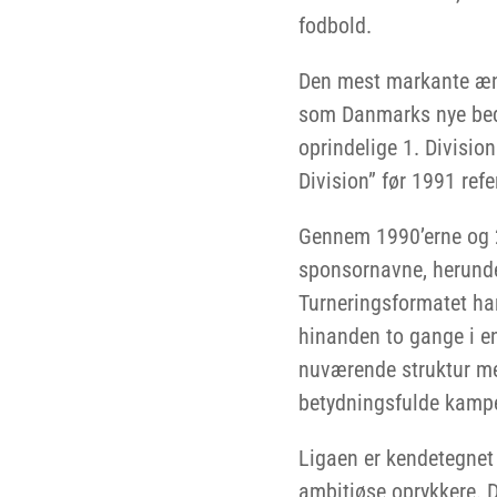
fodbold.
Den mest markante ændr
som Danmarks nye beds
oprindelige 1. Divisio
Division” før 1991 refe
Gennem 1990’erne og 2
sponsornavne, herunde
Turneringsformatet ha
hinanden to gange i en
nuværende struktur med 
betydningsfulde kamp
Ligaen er kendetegnet 
ambitiøse oprykkere. 