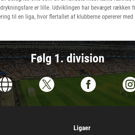
rykningsfare er lille. Udviklingen har bevæget rækken f
ing til en liga, hvor flertallet af klubberne opererer med
Følg 1. division



Ligaer