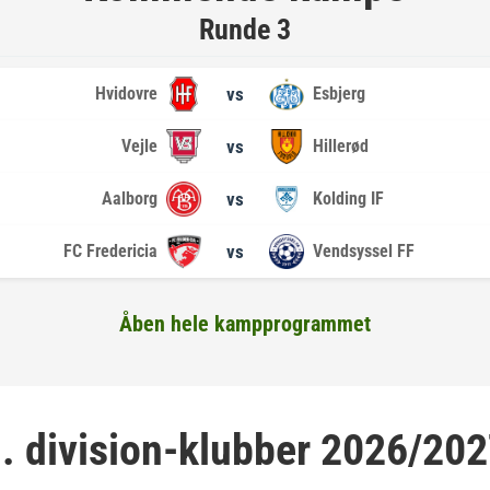
Runde 3
Hvidovre
vs
Esbjerg
Vejle
vs
Hillerød
Aalborg
vs
Kolding IF
FC Fredericia
vs
Vendsyssel FF
Åben hele kampprogrammet
. division-klubber 2026/20