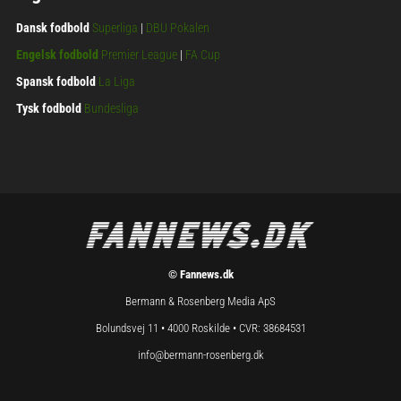
Dansk fodbold
Superliga
|
DBU Pokalen
Engelsk fodbold
Premier League
|
FA Cup
Spansk fodbold
La Liga
Tysk fodbold
Bundesliga
© Fannews.dk
Bermann & Rosenberg Media ApS
Bolundsvej 11 • 4000 Roskilde • CVR: 38684531
info@bermann-rosenberg.dk