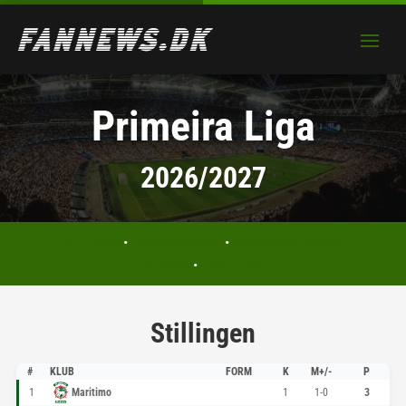
Primeira Liga
2026/2027
Stillingen
•
Seneste kampe
•
Kommende kampe
Klubber
•
Flest titler
Stillingen
#
KLUB
FORM
K
M+/-
P
1
Maritimo
1
1-0
3