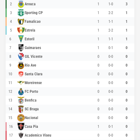
2
Arouca
1
1-0
3
3
Sporting CP
1
2-2
1
4
Famalicao
1
1-1
1
5
Estrela
1
2-2
1
6
Estoril
1
1-1
1
7
Guimaraes
1
0-1
0
8
GIL Vicente
0
0-0
0
9
Rio Ave
0
0-0
0
10
Santa Clara
0
0-0
0
11
Moreirense
0
0-0
0
12
FC Porto
0
0-0
0
13
Benfica
0
0-0
0
14
SC Braga
0
0-0
0
15
Nacional
0
0-0
0
16
Casa Pia
1
0-1
0
17
Academico Viseu
0
0-0
0