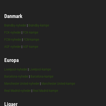
Danmark
Brøndby-nyheder
|
Brøndby-kampe
FCK-nyheder
|
FCK-kampe
FCM-nyheder
|
FCM-kampe
AGF-nyheder
|
AGF-kampe
Europa
Liverpool-nyheder
|
Liverpool-kampe
Barcelona-nyheder
|
Barcelona-kampe
Manchester United-nyheder
|
Manchester United-kampe
Real Madrid-nyheder
|
Real Madrid-kampe
Ligaer