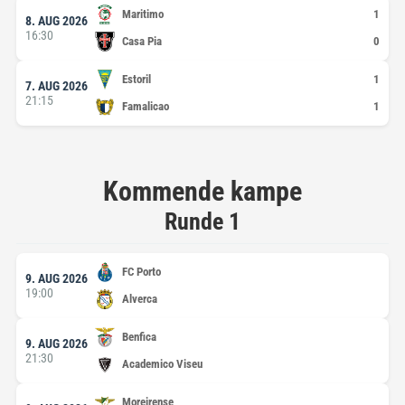
Maritimo
8. AUG 2026
16:30
Casa Pia
Estoril
7. AUG 2026
21:15
Famalicao
Kommende kampe
Runde 1
FC Porto
9. AUG 2026
19:00
Alverca
Benfica
9. AUG 2026
21:30
Academico Viseu
Moreirense