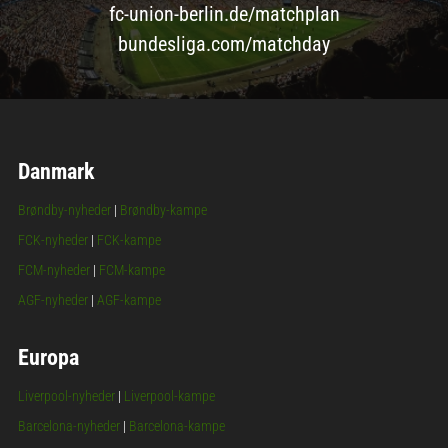
fc-union-berlin.de/matchplan
bundesliga.com/matchday
Danmark
Brøndby-nyheder
|
Brøndby-kampe
FCK-nyheder
|
FCK-kampe
FCM-nyheder
|
FCM-kampe
AGF-nyheder
|
AGF-kampe
Europa
Liverpool-nyheder
|
Liverpool-kampe
Barcelona-nyheder
|
Barcelona-kampe