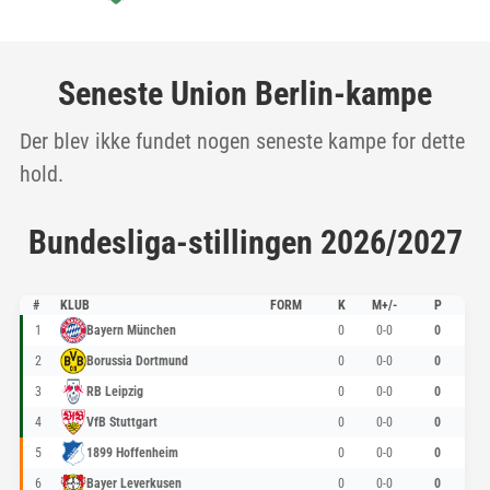
Seneste Union Berlin-kampe
Der blev ikke fundet nogen seneste kampe for dette
hold.
Bundesliga-stillingen 2026/2027
#
KLUB
FORM
K
M+/-
P
1
Bayern München
0
0-0
0
2
Borussia Dortmund
0
0-0
0
3
RB Leipzig
0
0-0
0
4
VfB Stuttgart
0
0-0
0
5
1899 Hoffenheim
0
0-0
0
6
Bayer Leverkusen
0
0-0
0