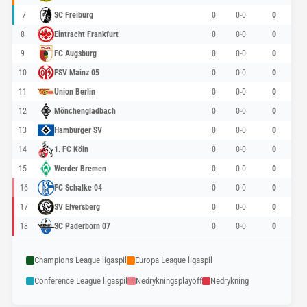
7
SC Freiburg
0
0-0
0
8
Eintracht Frankfurt
0
0-0
0
9
FC Augsburg
0
0-0
0
10
FSV Mainz 05
0
0-0
0
11
Union Berlin
0
0-0
0
12
Mönchengladbach
0
0-0
0
13
Hamburger SV
0
0-0
0
14
1. FC Köln
0
0-0
0
15
Werder Bremen
0
0-0
0
16
FC Schalke 04
0
0-0
0
17
SV Elversberg
0
0-0
0
18
SC Paderborn 07
0
0-0
0
Champions League ligaspil
Europa League ligaspil
Conference League ligaspil
Nedrykningsplayoff
Nedrykning