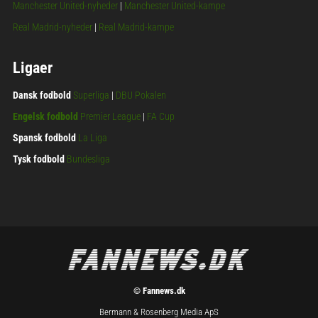
Manchester United-nyheder
|
Manchester United-kampe
Real Madrid-nyheder
|
Real Madrid-kampe
Ligaer
Dansk fodbold
Superliga
|
DBU Pokalen
Engelsk fodbold
Premier League
|
FA Cup
Spansk fodbold
La Liga
Tysk fodbold
Bundesliga
© Fannews.dk
Bermann & Rosenberg Media ApS