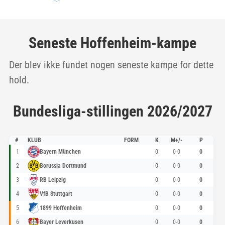
Seneste Hoffenheim-kampe
Der blev ikke fundet nogen seneste kampe for dette
hold.
Bundesliga-stillingen 2026/2027
#
KLUB
FORM
K
M+/-
P
1
Bayern München
0
0-0
0
2
Borussia Dortmund
0
0-0
0
3
RB Leipzig
0
0-0
0
4
VfB Stuttgart
0
0-0
0
5
1899 Hoffenheim
0
0-0
0
6
Bayer Leverkusen
0
0-0
0