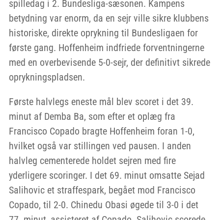
spilledag i 2. Bundesliga-sæsonen. Kampens
betydning var enorm, da en sejr ville sikre klubbens
historiske, direkte oprykning til Bundesligaen for
første gang. Hoffenheim indfriede forventningerne
med en overbevisende 5-0-sejr, der definitivt sikrede
oprykningspladsen.
Første halvlegs eneste mål blev scoret i det 39.
minut af Demba Ba, som efter et oplæg fra
Francisco Copado bragte Hoffenheim foran 1-0,
hvilket også var stillingen ved pausen. I anden
halvleg cementerede holdet sejren med fire
yderligere scoringer. I det 69. minut omsatte Sejad
Salihovic et straffespark, begået mod Francisco
Copado, til 2-0. Chinedu Obasi øgede til 3-0 i det
77. minut, assisteret af Copado. Salihovic scorede