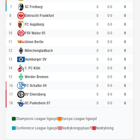
7
SC Freiburg
0
0-0
0
8
Eintracht Frankfurt
0
0-0
0
9
FC Augsburg
0
0-0
0
10
FSV Mainz 05
0
0-0
0
11
Union Berlin
0
0-0
0
12
Mönchengladbach
0
0-0
0
13
Hamburger SV
0
0-0
0
14
1. FC Köln
0
0-0
0
15
Werder Bremen
0
0-0
0
16
FC Schalke 04
0
0-0
0
17
SV Elversberg
0
0-0
0
18
SC Paderborn 07
0
0-0
0
Champions League ligaspil
Europa League ligaspil
Conference League ligaspil
Nedrykningsplayoff
Nedrykning