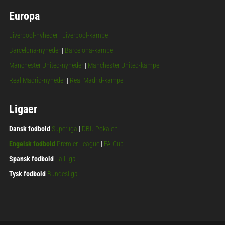
Europa
Liverpool-nyheder
|
Liverpool-kampe
Barcelona-nyheder
|
Barcelona-kampe
Manchester United-nyheder
|
Manchester United-kampe
Real Madrid-nyheder
|
Real Madrid-kampe
Ligaer
Dansk fodbold
Superliga
|
DBU Pokalen
Engelsk fodbold
Premier League
|
FA Cup
Spansk fodbold
La Liga
Tysk fodbold
Bundesliga