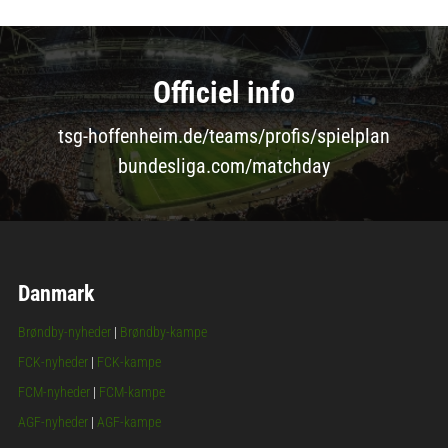
Officiel info
tsg-hoffenheim.de/teams/profis/spielplan
bundesliga.com/matchday
Danmark
Brøndby-nyheder
|
Brøndby-kampe
FCK-nyheder
|
FCK-kampe
FCM-nyheder
|
FCM-kampe
AGF-nyheder
|
AGF-kampe