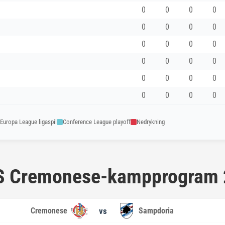
0
0
0
0
0
0
0
0
0
0
0
0
0
0
0
0
0
0
0
0
0
0
0
0
Europa League ligaspil
Conference League playoff
Nedrykning
 US Cremonese-kampprogram
Cremonese
vs
Sampdoria