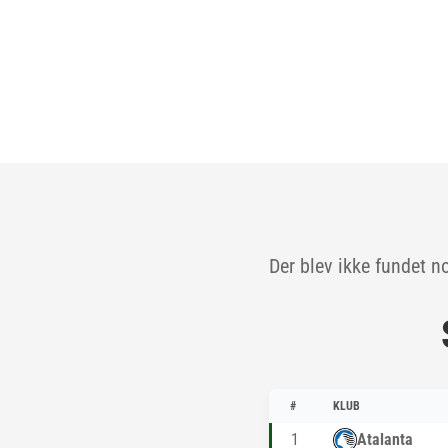
Der blev ikke fundet n
#
KLUB
1
Atalanta