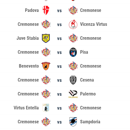
Padova
vs
Cremonese
Cremonese
vs
Vicenza Virtus
Juve Stabia
vs
Cremonese
Cremonese
vs
Pisa
Benevento
vs
Cremonese
Cremonese
vs
Cesena
Cremonese
vs
Palermo
Virtus Entella
vs
Cremonese
Cremonese
vs
Sampdoria