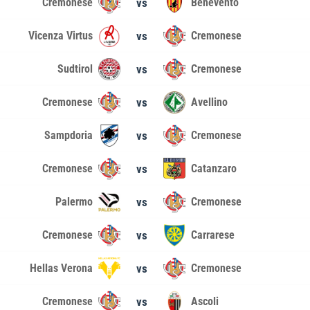
Cremonese
vs
Benevento
Vicenza Virtus
vs
Cremonese
Sudtirol
vs
Cremonese
Cremonese
vs
Avellino
Sampdoria
vs
Cremonese
Cremonese
vs
Catanzaro
Palermo
vs
Cremonese
Cremonese
vs
Carrarese
Hellas Verona
vs
Cremonese
Cremonese
vs
Ascoli