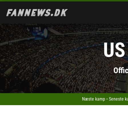
US
Offi
Næste kamp
•
Seneste 