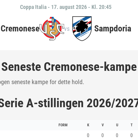
Coppa Italia
-
17. august 2026 - Kl. 20:45
Cremonese
Sampdoria
vs
Seneste Cremonese-kampe
ogen seneste kampe for dette hold.
Serie A-stillingen 2026/202
FORM
K
V
U
T
0
0
0
0