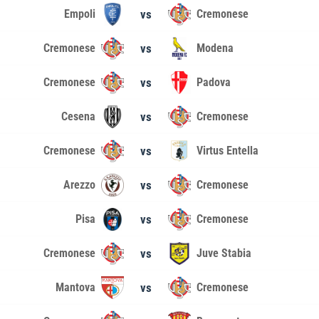
Empoli
vs
Cremonese
Cremonese
vs
Modena
Cremonese
vs
Padova
Cesena
vs
Cremonese
Cremonese
vs
Virtus Entella
Arezzo
vs
Cremonese
Pisa
vs
Cremonese
Cremonese
vs
Juve Stabia
Mantova
vs
Cremonese