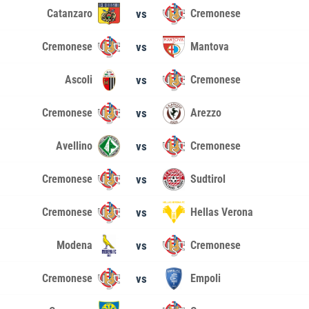
Catanzaro
vs
Cremonese
Cremonese
vs
Mantova
Ascoli
vs
Cremonese
Cremonese
vs
Arezzo
Avellino
vs
Cremonese
Cremonese
vs
Sudtirol
Cremonese
vs
Hellas Verona
Modena
vs
Cremonese
Cremonese
vs
Empoli