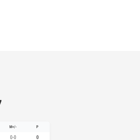
7
M+/-
P
0-0
0