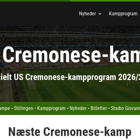
Nyheder
Kampprogram
 Cremonese-ka
cielt US Cremonese-kampprogram 2026
kampe
•
Stillingen
•
Kampprogram
•
Nyheder
•
Billetter
•
Stadio Giovann
Næste Cremonese-kamp