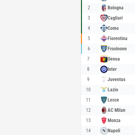
2
Bologna
3
Cagliari
4
Como
5
Fiorentina
6
Frosinone
7
Genoa
8
Inter
9
Juventus
10
Lazio
11
Lecce
12
AC Milan
13
Monza
14
Napoli